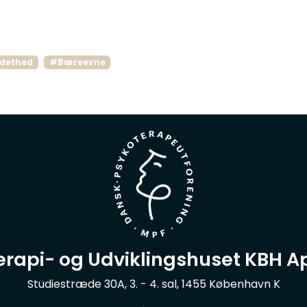
dethed
#Bæreevne
erapi- og Udviklingshuset KBH A
Studiestræde 30A, 3. - 4. sal, 1455 København K