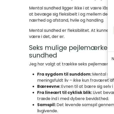
Mental sundhed ligger ikke i at være låst f
at bevæge sig fleksibelt i og mellem dem.
nærhed og afstand, hvile og handling.
Mental sundhed er fleksibilitet. At kunne 
være i det, der er.
Seks mulige pejlemærker 
sundhed
N
Jeg har valgt at trække seks pejlemærker 
Fra sygdom til sunddom:
Mental sund
meningsfuldt liv – ikke kun fraværet a
Bæreevne:
Evnen til at bære sig selv
Fra lineært til cyklisk blik:
Livet bevæg
træde ind i med dybere bevidsthed.
Samspil:
Det levende samspil gennem 
livgivende.