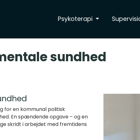
Psykoterapi
Supervisi
mentale sundhed
undhed
æg for en kommunal politisk
hed. En spændende opgave – og en
ige skridt i arbejdet med fremtidens