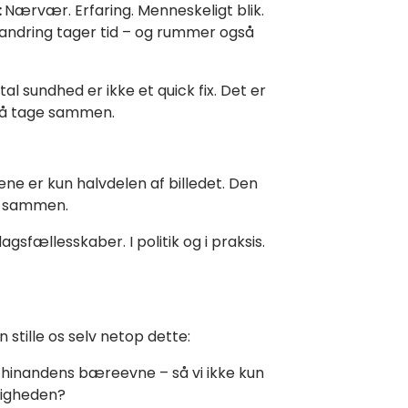
:
Nærvær. Erfaring. Menneskeligt blik.
andring tager tid – og rummer også
al sundhed er ikke et quick fix. Det er
må tage sammen.
llene er kun halvdelen af billedet. Den
 – sammen.
gsfællesskaber. I politik og i praksis.
 stille os selv netop dette:
 hinandens bæreevne – så vi ikke kun
ligheden?