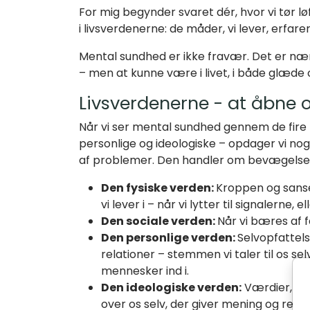
For mig begynder svaret dér, hvor vi tør lø
i livsverdenerne: de måder, vi lever, erfarer
Mental sundhed er ikke fravær. Det er nær
– men at kunne være i livet, i både glæde 
Livsverdenerne - at åbne 
Når vi ser mental sundhed gennem de fire l
personlige og ideologiske – opdager vi nog
af problemer. Den handler om bevægelse
Den fysiske verden:
Kroppen og sans
vi lever i – når vi lytter til signalerne,
Den sociale verden:
Når vi bæres af f
Den personlige verden:
Selvopfattels
relationer – stemmen vi taler til os se
mennesker ind i.
Den ideologiske verden:
Værdier, tro
over os selv, der giver mening og retni