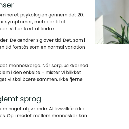
nser
omineret psykologien gennem det 20.
for symptomer, metoder til at
er. Vi har lært at lindre.
er. De ændrer sig over tid. Det, som i
en tid forstås som en normal variation
det menneskelige. Når sorg, usikkerhed
blem i den enkelte – mister vi blikket
get vi skal bære sammen. Ikke fjerne.
 glemt sprog
om noget afgørende: At livsvilkår ikke
deles. Og i mødet mellem mennesker kan