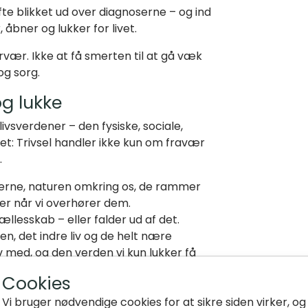
fte blikket ud over diagnoserne – og ind
, åbner og lukker for livet.
vær. Ikke at få smerten til at gå væk
og sorg.
og lukke
ivsverdener – den fysiske, sociale,
et: Trivsel handler ikke kun om fravær
.
erne, naturen omkring os, de rammer
 eller når vi overhører dem.
ællesskab – eller falder ud af det.
en, det indre liv og de helt nære
lv med, og den verden vi kun lukker få
Cookies
 og det større perspektiv – noget ud
ng.
Vi bruger nødvendige cookies for at sikre siden virker, og