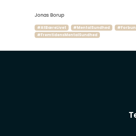
Jonas Borup
#AtBæreLivet
#MentalSundhed
#Forbun
#FremtidensMentalSundhed
T