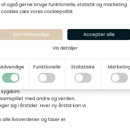
vil også gerne bruge funktionelle, statistik og marketing
ast i én af verdenerne – men i evnen til
cookies
Læs vores cookiepolitik
 I skiftet mellem åbenhed og lukkethed,
Kun nødvendige
Accepter alle
bevæge sig – og blive stående. At kunne
Vis detaljer
for fremtidens mentale
ødvendige
Funktionelle
Statistiske
Marketin
frem, der kan guide os i arbejdet:
hed er evnen til at leve et
f sygdom.
 i samspillet med andre og verden.
er sig i årstider. Hver ny årstid kan vi
alle livsverdener og faser er