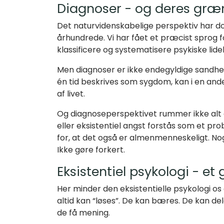
Diagnoser - og deres græ
Det naturvidenskabelige perspektiv har d
århundrede. Vi har fået et præcist sprog 
klassificere og systematisere psykiske lidels
Men diagnoser er ikke endegyldige sandhed
én tid beskrives som sygdom, kan i en and
af livet.
Og diagnoseperspektivet rummer ikke alt 
eller eksistentiel angst forstås som et pro
for, at det også er almenmenneskeligt. No
Ikke gøre forkert.
Eksistentiel psykologi - et
Her minder den eksistentielle psykologi os 
altid kan “løses”. De kan bæres. De kan 
de få mening.