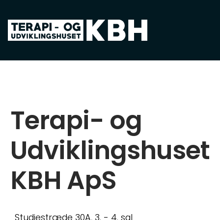
Spring til hovedindhold
Terapi- og
Udviklingshuset
KBH ApS
Studiestræde 30A, 3. - 4. sal