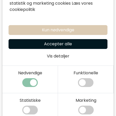
statistik og marketing cookies
Læs vores
cookiepolitik
Kun nødvendige
Accepter alle
Har du spørgsmål, eller overvejer du
Vis detaljer
psykoterapi,
supervision
eller et
udviklingsforløb, er du altid velkommen til at
Nødvendige
Funktionelle
kontakte os.
Skriv til Jonas
Skriv til Thomas
Statistiske
Marketing