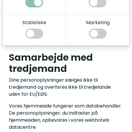
Regnskabsmæssige oplysninger, som vi er
forpligtet til at opbevare efter
Erhvervsstyrelsens og Skattestyrelsens regler,
gemmes i op til 6,5 år. Øvrige oplysninger
Statistiske
Marketing
gemmes som udgangspunkt i op til 1 år efter, at
forløbet er afsluttet.
Samarbejde med
tredjemand
Dine personoplysninger sælges ikke til
tredjemand og overføres ikke til tredjelande
uden for EU/EØS.
Vores hjemmeside fungerer som databehandler.
De personoplysninger, du indtaster på
hjemmesiden, opbevares i vores webhotels
datacentre.