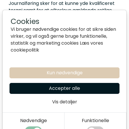
Journalføring sker for at kunne yde kvalificeret
terapi samt for at efterleve gældende retlige
forpligtelser over for Erhvervsstyrelsen og
Cookies
Skattestyrelsen. Behandlingen sker på baggrund
Vi bruger nødvendige cookies for at sikre siden
af dit udtrykkelige samtykke
virker, og vil også gerne bruge funktionelle,
(databeskyttelsesforordningen artikel 6, stk. 1,
statistik og marketing cookies
Læs vores
litra a).
cookiepolitik
Du har til enhver tid ret til at trække dit
samtykke tilbage. I så fald ophører vi med
behandlingen af dine personoplysninger
Kun nødvendige
fremadrettet. Oplysninger, der er behandlet,
mens samtykket var gældende, opbevares
Accepter alle
fortsat i det omfang, det er nødvendigt for at
opfylde retlige forpligtelser
Vis detaljer
(databeskyttelsesforordningen artikel 6, stk. 1,
litra c).
Nødvendige
Funktionelle
Opbevaringsperiode