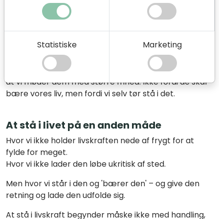
helt har taget ejerskab for den livskraft, som
relationen kalder frem. Udvikling bliver derfor ikke at
trække sig fra relationen, men gradvist at opdage, at
det liv, den anden vækker i os, også er vores eget.
Statistiske
Marketing
At tage livskraften hjem betyder ikke, at vi har mindre
brug for andre mennesker. Tværtimod. Det betyder,
at vi møder dem med større frihed. Ikke fordi de skal
bære vores liv, men fordi vi selv tør stå i det.
At stå i livet på en anden måde
Hvor vi ikke holder livskraften nede af frygt for at
fylde for meget.
Hvor vi ikke lader den løbe ukritisk af sted.
Men hvor vi står i den og 'bærer den' – og give den
retning og lade den udfolde sig.
At stå i livskraft begynder måske ikke med handling,