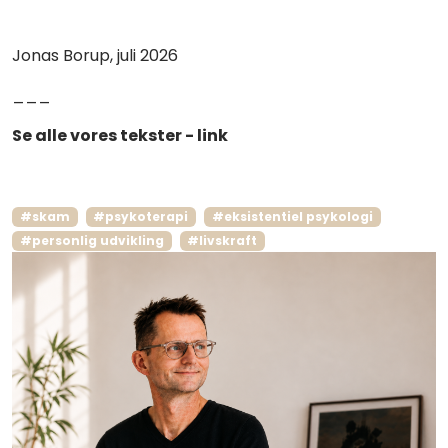
Jonas Borup, juli 2026
___
Se alle vores tekster - link
#skam
#psykoterapi
#eksistentiel psykologi
#personlig udvikling
#livskraft