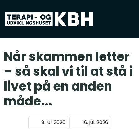
Spring til hovedindhold
Når skammen letter
– så skal vi til at stå i
livet på en anden
måde...
8. jul. 2026
16. jul. 2026