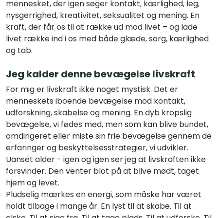
mennesket, der igen søger kontakt, kærlighed, leg,
nysgerrighed, kreativitet, seksualitet og mening. En
kraft, der får os til at række ud mod livet – og lade
livet række ind i os med både glæde, sorg, kærlighed
og tab.
Jeg kalder denne bevægelse livskraft
For mig er livskraft ikke noget mystisk. Det er
menneskets iboende bevægelse mod kontakt,
udforskning, skabelse og mening. En dyb kropslig
bevægelse, vi fødes med, men som kan blive bundet,
omdirigeret eller miste sin frie bevægelse gennem de
erfaringer og beskyttelsesstrategier, vi udvikler.
Uanset alder - igen og igen ser jeg at livskraften ikke
forsvinder. Den venter blot på at blive mødt, taget
hjem og levet.
Pludselig mærkes en energi, som måske har været
holdt tilbage i mange år. En lyst til at skabe. Til at
elske. Til at sige fra. Til at tage plads. Til at udforske. Til