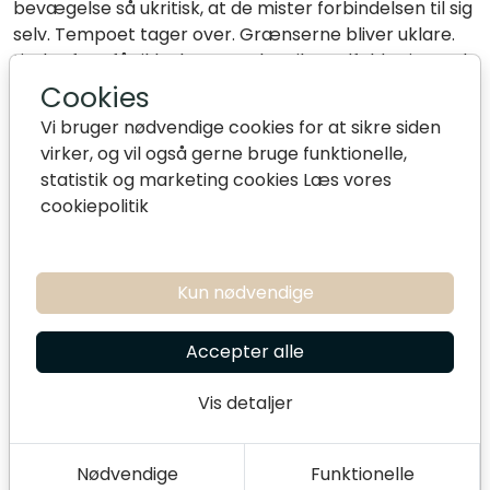
bevægelse så ukritisk, at de mister forbindelsen til sig
selv. Tempoet tager over. Grænserne bliver uklare.
Livskraften får ikke længere lov til at udfolde sig med
den retning og forankring, den har brug for.
Cookies
Vi bruger nødvendige cookies for at sikre siden
At stå i livskraft handler derfor hverken om at holde
virker, og vil også gerne bruge funktionelle,
den nede eller lade sig rive ukritisk med. Det handler
statistik og marketing cookies
Læs vores
om gradvist at kunne rumme den, stå i den og lade
cookiepolitik
den finde en retning, der skaber liv.
Ofte er det netop i mødet med andre mennesker, at
denne livskraft bliver mærkbar.
Kun nødvendige
Relationen er på den måde ikke kun et sted, hvor vi
søger den anden. Den kan også være et sted, hvor
Accepter alle
vores egen livskraft bliver vækket. Ikke fordi den
anden giver os noget, vi mangler, men fordi mødet
Vis detaljer
kalder noget frem, som allerede findes i os.
Noget af intensiteten kan handle om, at vi endnu ikke
Nødvendige
Funktionelle