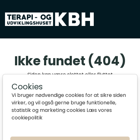
Spring til hovedindhold
Ikke fundet (404)
Siden kan være slettet eller flyttet
Cookies
Gå tilbage til forside
Vi bruger nødvendige cookies for at sikre siden
virker, og vil også gerne bruge funktionelle,
Hvad er en 404 fejl
statistik og marketing cookies
Læs vores
cookiepolitik